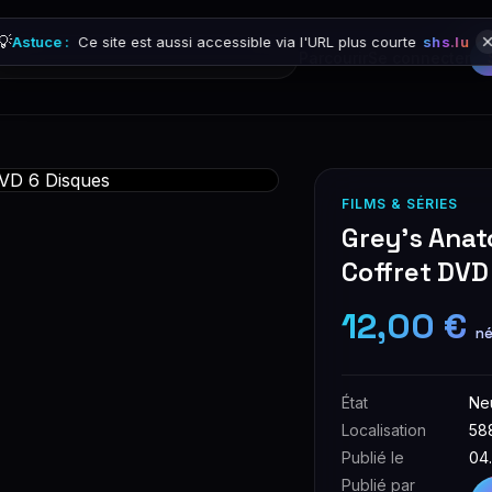
💡
Astuce :
Ce site est aussi accessible via l'URL plus courte
shs.lu
Parcourir
Se connecter
FILMS & SÉRIES
Grey's Anat
Coffret DVD
12,00 €
né
État
Ne
Localisation
58
Publié le
04
Publié par