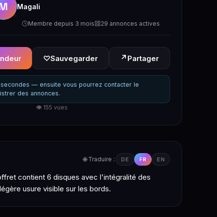
M
Magali
Membre depuis 3 mois
29 annonces actives
↗
endeur
♡
Sauvegarder
Partager
secondes — ensuite vous pourrez contacter le
istrer des annonces.
👁 155 vues
🌐 Traduire :
DE
FR
EN
ret contient 6 disques avec l'intégralité des
égère usure visible sur les bords.