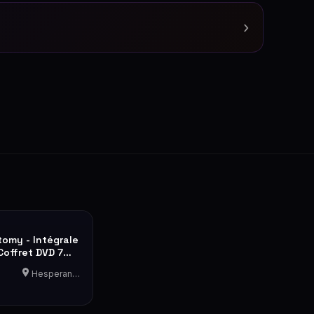
›
tomy - Intégrale
Coffret DVD 7
Hesperange