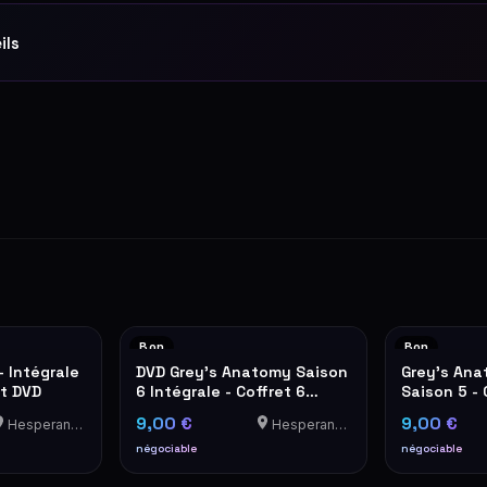
ils
Bon
Bon
 Intégrale
DVD Grey's Anatomy Saison
Grey's Ana
et DVD
6 Intégrale - Coffret 6
Saison 5 - 
Disques
disques
9,00 €
9,00 €
Hesperange
Hesperange
négociable
négociable