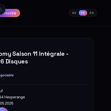
S'inscrire
DE
FR
EN
omy Saison 11 Intégrale -
 6 Disques
gociable
uf
84 Hesperange
.05.2026