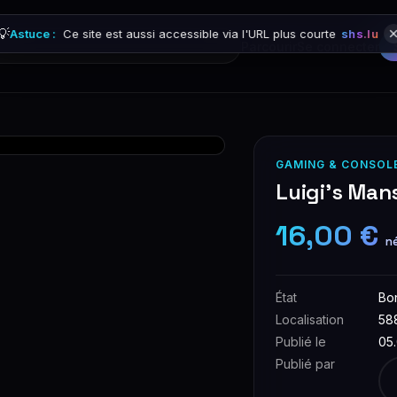
💡
Astuce :
Ce site est aussi accessible via l'URL plus courte
shs.lu
Parcourir
Se connecter
GAMING & CONSOL
Luigi's Man
16,00 €
n
État
Bo
Localisation
58
Publié le
05
Publié par