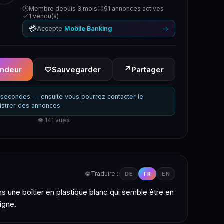
Membre depuis 3 mois
91 annonces actives
1 vendu(s)
💳
→
Accepte
Mobile Banking
↗
endeur
♡
Sauvegarder
Partager
secondes — ensuite vous pourrez contacter le
istrer des annonces.
👁 141 vues
🌐 Traduire :
DE
FR
EN
s une boîtier en plastique blanc qui semble être en
igne.