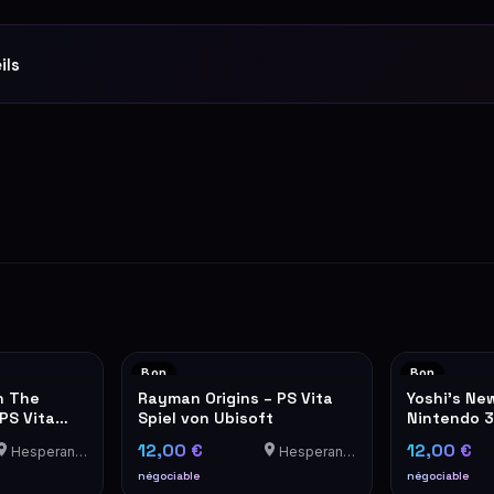
ils
Bon
Bon
n The
Rayman Origins – PS Vita
Yoshi's New
PS Vita
Spiel von Ubisoft
Nintendo 3
12,00 €
12,00 €
Hesperange
Hesperange
négociable
négociable