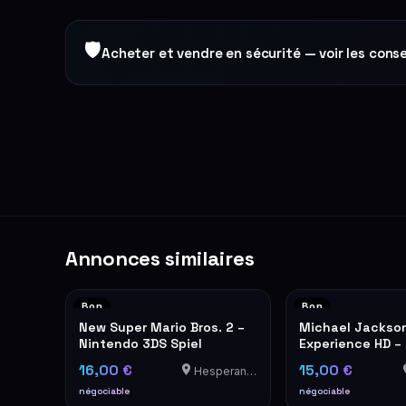
🛡
Acheter et vendre en sécurité — voir les conse
Annonces similaires
Bon
Bon
New Super Mario Bros. 2 –
Michael Jackso
Nintendo 3DS Spiel
Experience HD – 
Spiel
16,00 €
15,00 €
Hesperange
négociable
négociable