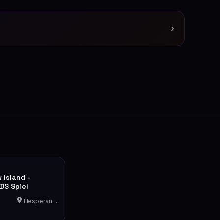
›
 Island –
DS Spiel
Hesperange