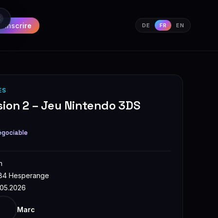
S'inscrire
DE
FR
EN
ES
sion 2 – Jeu Nintendo 3DS
égociable
n
84 Hesperange
.05.2026
Marc