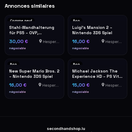
Annonces similaires
Comme neuf
Bon
Stahl-Wandhalterung
Luigi's Mansion 2 –
für PS5 – OVP,
Nintendo 3DS Spiel
neuwertig
30,00 €
16,00 €
Hesperange
Hesperange
négociable
négociable
Bon
Bon
New Super Mario Bros. 2
Michael Jackson The
– Nintendo 3DS Spiel
Experience HD – PS Vita
Spiel
16,00 €
15,00 €
Hesperange
Hesperange
négociable
négociable
secondhandshop.lu