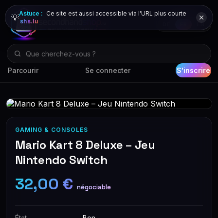
Astuce :
Ce site est aussi accessible via l'URL plus courte
💡
shs.lu
DE
FR
EN
Parcourir
Se connecter
S'inscrire
GAMING & CONSOLES
Mario Kart 8 Deluxe – Jeu
Nintendo Switch
32,00 €
négociable
État
Bon