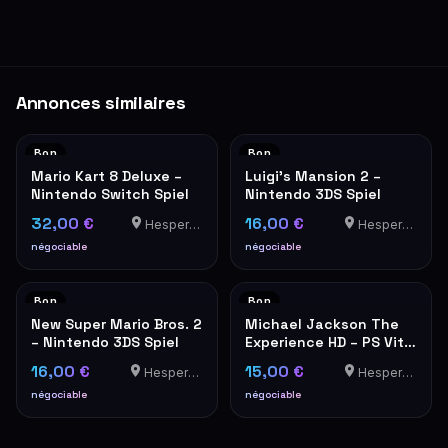
Annonces similaires
Bon
Bon
Mario Kart 8 Deluxe –
Luigi's Mansion 2 –
Nintendo Switch Spiel
Nintendo 3DS Spiel
32,00 €
16,00 €
Hesperange
Hesperange
négociable
négociable
Bon
Bon
New Super Mario Bros. 2
Michael Jackson The
– Nintendo 3DS Spiel
Experience HD – PS Vita
Spiel
16,00 €
15,00 €
Hesperange
Hesperange
négociable
négociable