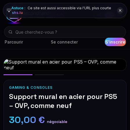
Astuce :
Ce site est aussi accessible via l'URL plus courte
💡
shs.lu
DE
FR
EN
Parcourir
Se connecter
S'inscrire
GAMING & CONSOLES
Support mural en acier pour PS5
– OVP, comme neuf
30,00 €
négociable