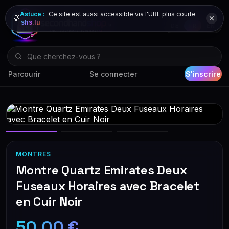
Astuce :
Ce site est aussi accessible via l'URL plus courte
💡
shs.lu
DE
FR
EN
Parcourir
Se connecter
S'inscrire
MONTRES
Montre Quartz Emirates Deux
Fuseaux Horaires avec Bracelet
en Cuir Noir
50,00 €