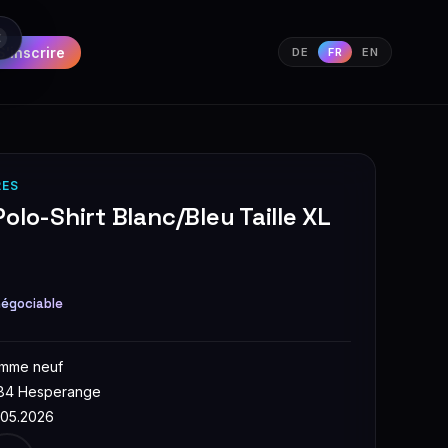
S'inscrire
DE
FR
EN
RES
olo-Shirt Blanc/Bleu Taille XL
égociable
mme neuf
84 Hesperange
.05.2026