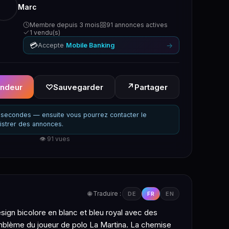
Marc
Membre depuis 3 mois
91 annonces actives
1 vendu(s)
💳
→
Accepte
Mobile Banking
↗
endeur
♡
Sauvegarder
Partager
secondes — ensuite vous pourrez contacter le
istrer des annonces.
👁 91 vues
🌐 Traduire :
DE
FR
EN
sign bicolore en blanc et bleu royal avec des
 emblème du joueur de polo La Martina. La chemise