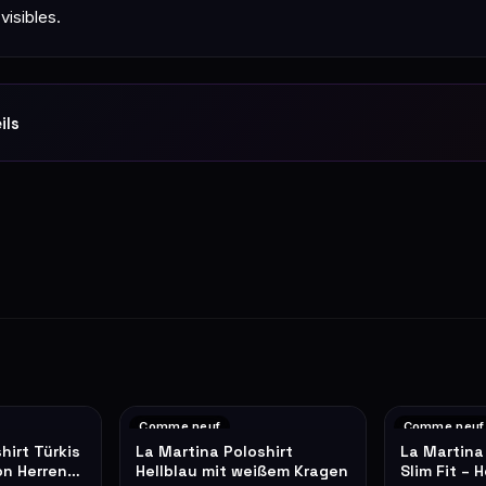
visibles.
ils
Comme neuf
Comme neuf
hirt Türkis
La Martina Poloshirt
La Martina
on Herren
Hellblau mit weißem Kragen
Slim Fit – 