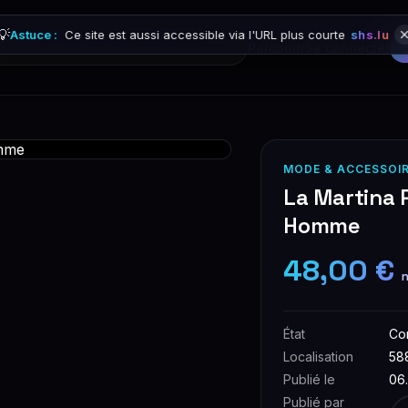
💡
Astuce :
Ce site est aussi accessible via l'URL plus courte
shs.lu
Parcourir
Se connecter
MODE & ACCESSOI
La Martina P
Homme
48,00 €
n
État
Co
Localisation
58
Publié le
06
Publié par