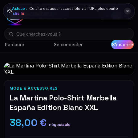
Astuce :
Ce site est aussi accessible via l'URL plus courte
💡
shs.lu
DE
FR
EN
Parcourir
Se connecter
S'inscrire
MODE & ACCESSOIRES
La Martina Polo-Shirt Marbella
España Edition Blanc XXL
38,00 €
négociable