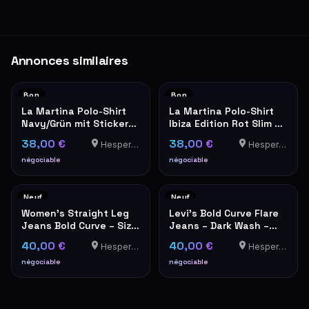
Annonces similaires
Bon
Bon
La Martina Polo-Shirt
La Martina Polo-Shirt
Navy/Grün mit Stickerei
Ibiza Edition Rot Slim Fit
Größe XXL
XXL
38,00 €
38,00 €
Hesperange
Hesperange
négociable
négociable
Neuf
Neuf
Women's Straight Leg
Levi's Bold Curve Flare
Jeans Bold Curve – Size
Jeans – Dark Wash –
25 – NEW with Tags
New with Tags
40,00 €
40,00 €
Hesperange
Hesperange
négociable
négociable