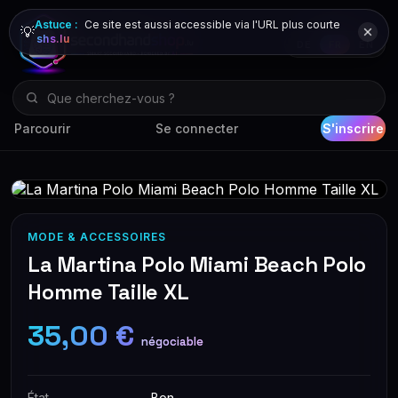
Astuce :
Ce site est aussi accessible via l'URL plus courte
💡
shs.lu
DE
FR
EN
Parcourir
Se connecter
S'inscrire
MODE & ACCESSOIRES
La Martina Polo Miami Beach Polo
Homme Taille XL
35,00 €
négociable
État
Bon