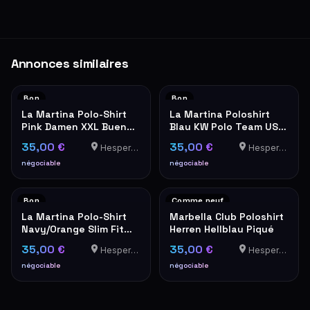
Annonces similaires
Bon
Bon
La Martina Polo-Shirt
La Martina Poloshirt
Pink Damen XXL Buenos
Blau KW Polo Team USA
Aires
Stickerei Herren
35,00 €
35,00 €
Hesperange
Hesperange
négociable
négociable
Bon
Comme neuf
La Martina Polo-Shirt
Marbella Club Poloshirt
Navy/Orange Slim Fit
Herren Hellblau Piqué
XXL
35,00 €
35,00 €
Hesperange
Hesperange
négociable
négociable