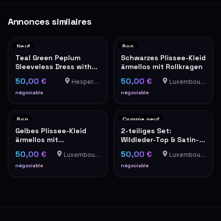
Annonces similaires
Neuf
Bon
Teal Green Peplum
Schwarzes Plissee-Kleid
Sleeveless Dress with
ärmellos mit Rollkragen
Grey Trim
50,00 €
50,00 €
Hesperange
Luxembourg-Cents
négociable
négociable
Bon
Comme neuf
Gelbes Plissee-Kleid
2-teiliges Set:
ärmellos mit
Wildleder-Top & Satin-
Stehkragen elegant
Trägerbluse in Camel
50,00 €
50,00 €
Luxembourg-Cents
Luxembourg-Cents
négociable
négociable