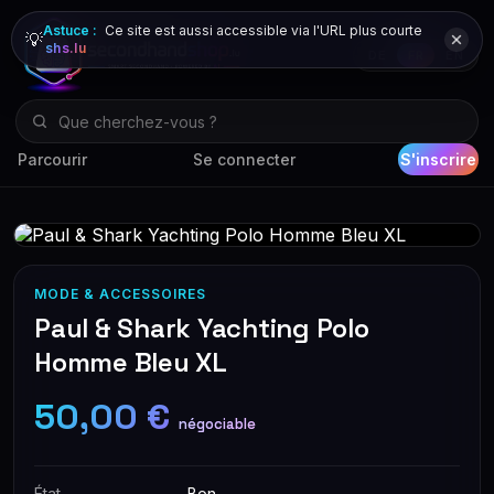
Astuce :
Ce site est aussi accessible via l'URL plus courte
💡
shs.lu
DE
FR
EN
Parcourir
Se connecter
S'inscrire
MODE & ACCESSOIRES
Paul & Shark Yachting Polo
Homme Bleu XL
50,00 €
négociable
État
Bon