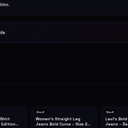
bles.
ils
Neuf
Neuf
Shirt
Women's Straight Leg
Levi's Bold
 Edition
Jeans Bold Curve – Size 25
Jeans – Da