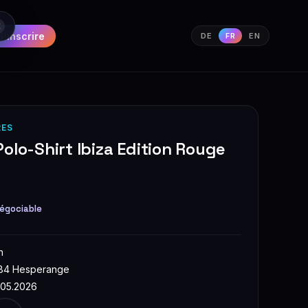
S'inscrire
DE
FR
EN
RES
olo-Shirt Ibiza Edition Rouge
égociable
n
84 Hesperange
.05.2026