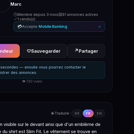
Marc
Membre depuis 3 mois
91 annonces actives
1 vendu(s)
💳
→
Accepte
Mobile Banking
↗
endeur
♡
Sauvegarder
Partager
secondes — ensuite vous pourrez contacter le
istrer des annonces.
👁 130 vues
🌐 Traduire :
DE
FR
EN
 visible sur le devant ainsi que d'un emblème de
e du shirt est Slim Fit. Le vêtement se trouve en