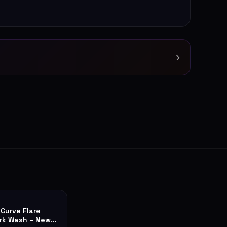
›
 Curve Flare
rk Wash – New