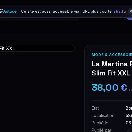
💡
Astuce :
Ce site est aussi accessible via l'URL plus courte
shs.lu
Parcourir
Se connecter
MODE & ACCESSOI
La Martina P
Slim Fit XXL
38,00 €
n
État
Bo
Localisation
58
Publié le
06
Publié par