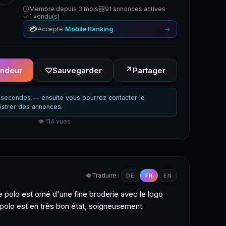
Membre depuis 3 mois
91 annonces actives
1 vendu(s)
💳
→
Accepte
Mobile Banking
↗
endeur
♡
Sauvegarder
Partager
secondes — ensuite vous pourrez contacter le
istrer des annonces.
👁 114 vues
🌐 Traduire :
DE
FR
EN
e polo est orné d'une fine broderie avec le logo
Le polo est en très bon état, soigneusement