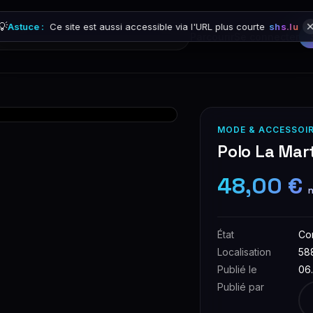
💡
Astuce :
Ce site est aussi accessible via l'URL plus courte
shs.lu
Parcourir
Se connecter
MODE & ACCESSOI
Polo La Mart
48,00 €
n
État
Co
Localisation
58
Publié le
06
Publié par