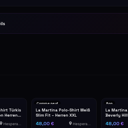
ils
Comme neuf
Bon
hirt Türkis
La Martina Polo-Shirt Weiß
La Martina
on Herren
Slim Fit – Herren XXL
Beverly Hill
XXL
48,00 €
48,00 €
Hesperange
Hesperange