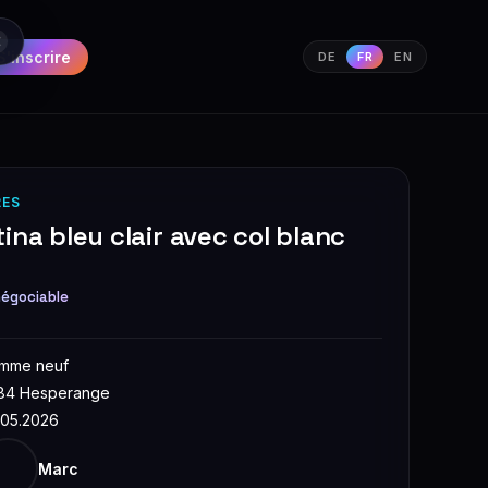
S'inscrire
DE
FR
EN
RES
ina bleu clair avec col blanc
égociable
mme neuf
84 Hesperange
.05.2026
Marc