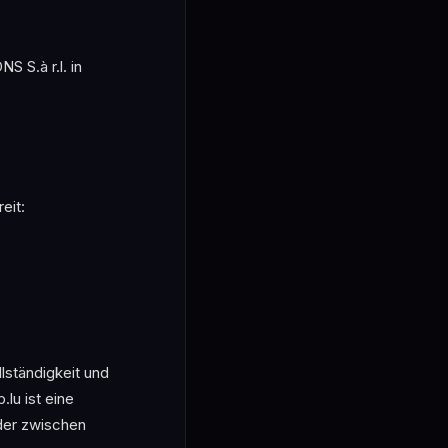
 S.à r.l. in
eit:
llständigkeit und
lu ist eine
 der zwischen