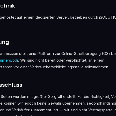
echnik
 gehostet auf einem dedizierten Server, betrieben durch iSOLUTIONS
gung
mmission stellt eine Plattform zur Online-Streitbeilegung (OS) ber
sumers/odr
. Wir sind nicht bereit oder verpflichtet, an einem
rfahren vor einer Verbraucher­schlichtungs­stelle teilzunehmen.
sschluss
 Seiten wurden mit größter Sorgfalt erstellt. Für die Richtigkeit, Vo
alte können wir jedoch keine Gewähr übernehmen. secondhandshop.
fer und Verkäufer zusammenführt — wir sind nicht Vertragspartei