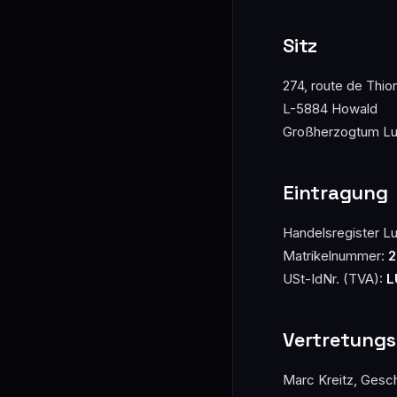
Sitz
274, route de Thion
L-5884 Howald
Großherzogtum L
Eintragung
Handelsregister 
Matrikelnummer:
2
USt-IdNr. (TVA):
L
Vertretungs
Marc Kreitz, Gesch