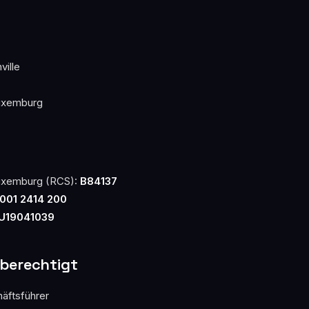
ville
uxemburg
Luxemburg (RCS):
B84137
001 2414 200
U19041039
berechtigt
äftsführer