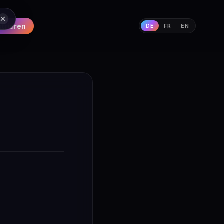
strieren
DE
FR
EN