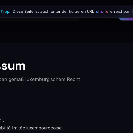

Tipp:
Diese Seite ist auch unter der kürzeren URL
shs.lu
erreichbar.
Stöbern
Anmelden
Regi
ssum
aben gemäß luxemburgischem Recht
l.
bilité limitée luxembourgeoise