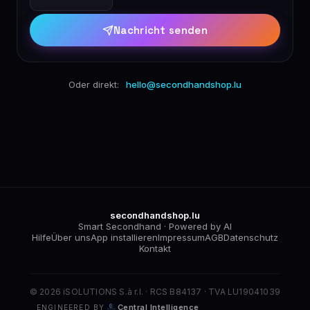
Nachricht senden
Oder direkt:
hello@secondhandshop.lu
secondhandshop.lu
Smart Secondhand · Powered by AI
Hilfe
Über uns
App installieren
Impressum
AGB
Datenschutz
Kontakt
© 2026 iSOLUTIONS S.à r.l. · RCS B84137 · TVA LU19041039
Central Intelligence
ENGINEERED BY