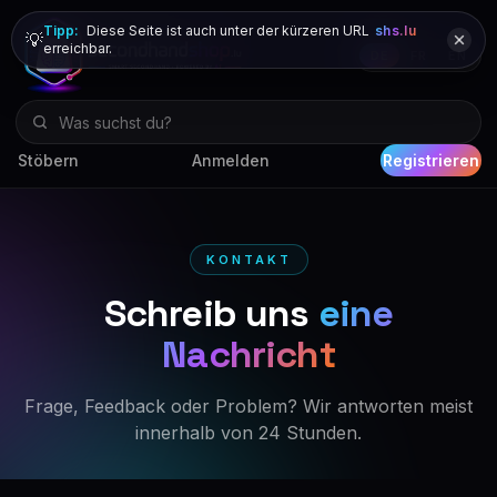
Tipp:
Diese Seite ist auch unter der kürzeren URL
shs.lu
💡
erreichbar.
DE
FR
EN
Stöbern
Anmelden
Registrieren
KONTAKT
Schreib uns
eine
Nachricht
Frage, Feedback oder Problem? Wir antworten meist
innerhalb von 24 Stunden.