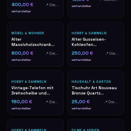
Gobelinkissen
400,00 €
📍 Diekirch
verhandelbar
verhandelbar
MÖBEL & WOHNEN
HOBBY & SAMMELN
Alter
Alter Gusseisen-
Massivholzschrank
Kohleofen
aus Eiche mit
"Perfectionné"
800,00 €
250,00 €
📍 Diekirch
📍 Diekirch
Schubladen und
Patentiert SGDG
Anrichte
verhandelbar
verhandelbar
HOBBY & SAMMELN
HAUSHALT & GARTEN
Vintage-Telefon mit
Tischuhr Art Nouveau
Drehscheibe und
Bronze Quartz
Holzintarsien
dekorative Rosen
180,00 €
25,00 €
📍 Diekirch
📍 Diekirch
verhandelbar
verhandelbar
HOBBY & SAMMELN
FILME & SERIEN