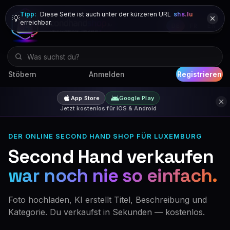
Tipp:
Diese Seite ist auch unter der kürzeren URL
shs.lu
💡
erreichbar.
DE
FR
EN
Stöbern
Anmelden
Registrieren
App Store
Google Play
Jetzt kostenlos für iOS & Android
DER ONLINE SECOND HAND SHOP FÜR LUXEMBURG
Second Hand verkaufen
war noch nie so einfach.
Foto hochladen, KI erstellt Titel, Beschreibung und
Kategorie. Du verkaufst in Sekunden — kostenlos.