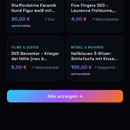
Staffordshire Keramik
Five Fingers DVD –
Hund Figur weiß mit
Laurence Fishburne,
Goldkragen
Ryan Phillippe
30,00 €
4,00 €
📍 Diekirch
📍 Münschecker
verhandelbar
FILME & SERIEN
MÖBEL & WOHNEN
DVD Berserker – Krieger
Hellblaues 3-Sitzer-
der Hölle (neu &
Schlafsofa mit Kissen,
originalverpackt)
zum Bett umwandelbar,
5,00 €
100,00 €
📍 Münschecker
📍 Gasperich - Luxembourg
Ikea HOLMSUND
verhandelbar
Alle anzeigen →