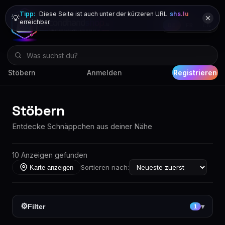
Tipp:
Diese Seite ist auch unter der kürzeren URL
shs.lu
💡
erreichbar.
DE
FR
EN
Stöbern
Anmelden
Registrieren
Stöbern
Entdecke Schnäppchen aus deiner Nähe
10 Anzeigen gefunden
Sortieren nach:
Karte anzeigen
⚙
Filter
▾
1