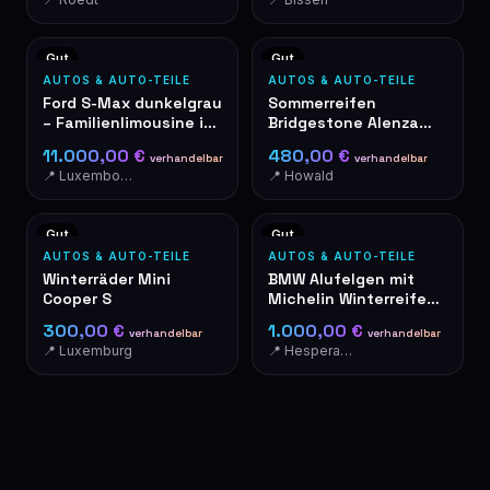
Gut
Gut
AUTOS & AUTO-TEILE
AUTOS & AUTO-TEILE
Ford S-Max dunkelgrau
Sommerreifen
– Familienlimousine in
Bridgestone Alenza
gutem Zustand
001 285/40R21 109Y
11.000,00 €
480,00 €
verhandelbar
verhandelbar
📍 Luxembourg
📍 Howald
Gut
Gut
AUTOS & AUTO-TEILE
AUTOS & AUTO-TEILE
Winterräder Mini
BMW Alufelgen mit
Cooper S
Michelin Winterreifen
285/265 R19
300,00 €
1.000,00 €
verhandelbar
verhandelbar
📍 Luxemburg
📍 Hesperange