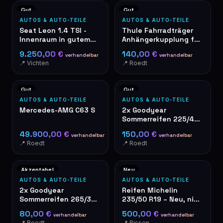
Gut
Gut
AUTOS & AUTO-TEILE
AUTOS & AUTO-TEILE
Seat Leon 1.4 TSI -
Thule Fahrradträger
Innenraum in gutem
Anhängerkupplung für
Zustand – graue
2 Fahrräder
9.250,00 €
140,00 €
verhandelbar
verhandelbar
Stoffsitze
📍 Vichten
📍 Roedt
Gut
Gut
AUTOS & AUTO-TEILE
AUTOS & AUTO-TEILE
Mercedes-AMG C63 S
2x Goodyear
Sommerreifen 225/40
R19 4mm Profil
49.900,00 €
150,00 €
verhandelbar
verhandelbar
📍 Roedt
📍 Roedt
Akzeptabel
Neu
AUTOS & AUTO-TEILE
AUTOS & AUTO-TEILE
2x Goodyear
Reifen Michelin
Sommerreifen 265/35
235/50 R19 – Neu, nie
R19 – gebraucht
gefahren
80,00 €
500,00 €
verhandelbar
verhandelbar
📍 Roedt
📍 Bissen