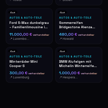
Gut
Gut
AUTOS & AUTO-TEILE
AUTOS & AUTO-TEILE
Ford S-Max dunkelgrau
Sommerreifen
– Familienlimousine in
Bridgestone Alenza
gutem Zustand
001 285/40R21 109Y
11.000,00 €
480,00 €
verhandelbar
verhandelbar
📍 Luxembourg
📍 Howald
Gut
Gut
AUTOS & AUTO-TEILE
AUTOS & AUTO-TEILE
Winterräder Mini
BMW Alufelgen mit
Cooper S
Michelin Winterreifen
285/265 R19
300,00 €
1.000,00 €
verhandelbar
verhandelbar
📍 Luxemburg
📍 Hesperange