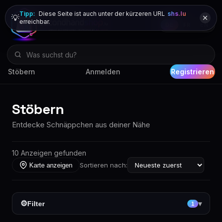
Tipp:
Diese Seite ist auch unter der kürzeren URL
shs.lu
💡
erreichbar.
DE
FR
EN
Stöbern
Anmelden
Registrieren
Stöbern
Entdecke Schnäppchen aus deiner Nähe
10 Anzeigen gefunden
Sortieren nach:
Karte anzeigen
⚙
Filter
▾
1