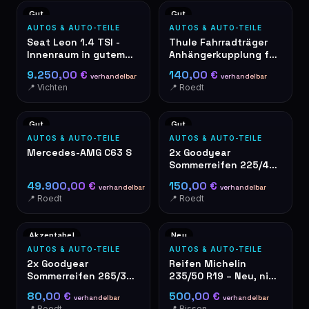
Gut
Gut
AUTOS & AUTO-TEILE
AUTOS & AUTO-TEILE
Seat Leon 1.4 TSI -
Thule Fahrradträger
Innenraum in gutem
Anhängerkupplung für
Zustand – graue
2 Fahrräder
9.250,00 €
140,00 €
verhandelbar
verhandelbar
Stoffsitze
📍 Vichten
📍 Roedt
Gut
Gut
AUTOS & AUTO-TEILE
AUTOS & AUTO-TEILE
Mercedes-AMG C63 S
2x Goodyear
Sommerreifen 225/40
R19 4mm Profil
49.900,00 €
150,00 €
verhandelbar
verhandelbar
📍 Roedt
📍 Roedt
Akzeptabel
Neu
AUTOS & AUTO-TEILE
AUTOS & AUTO-TEILE
2x Goodyear
Reifen Michelin
Sommerreifen 265/35
235/50 R19 – Neu, nie
R19 – gebraucht
gefahren
80,00 €
500,00 €
verhandelbar
verhandelbar
📍 Roedt
📍 Bissen