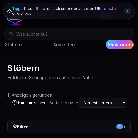
Tipp:
Diese Seite ist auch unter der kürzeren URL
shs.lu
💡
erreichbar.
DE
FR
EN
Stöbern
Anmelden
Registrieren
Stöbern
Entdecke Schnäppchen aus deiner Nähe
11 Anzeigen gefunden
Sortieren nach:
Karte anzeigen
⚙
Filter
▾
1