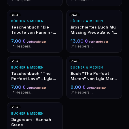
Gut
Gut
BÜCHER & MEDIEN
BÜCHER & MEDIEN
Taschenbuch "Die
Broschiertes Buch My
Tribute von Panem -
Missing Piece Band 1 –
Catching Fire" auf
Acacia Black
7,00 €
13,00 €
verhandelbar
verhandelbar
Deutsch
📍 Hesperange
📍 Hesperange
Gut
Gut
BÜCHER & MEDIEN
BÜCHER & MEDIEN
Taschenbuch "The
Buch "The Perfect
Perfect Love" - Lyla
Match" von Lyla Mars
Mars - I'm Not Your
- Liebesroman
7,00 €
6,00 €
verhandelbar
verhandelbar
Soulmate #2
📍 Hesperange
📍 Hesperange
Gut
BÜCHER & MEDIEN
Daydream - Hannah
Grace