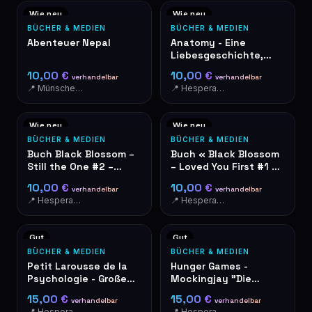
Wie neu
Wie neu
BÜCHER & MEDIEN
BÜCHER & MEDIEN
Abenteuer Nepal
Anatomy - Eine
Liebesgeschichte,
Dana Schwartz
10,00 €
10,00 €
verhandelbar
verhandelbar
📍 Münschecker
📍 Hesperange
Wie neu
Wie neu
BÜCHER & MEDIEN
BÜCHER & MEDIEN
Buch Black Blossom –
Buch « Black Blossom
Still the One #2 –
– Loved You First #1 »
Aimée Lou
von Aimée Lou
10,00 €
10,00 €
verhandelbar
verhandelbar
📍 Hesperange
📍 Hesperange
Gut
Gut
BÜCHER & MEDIEN
BÜCHER & MEDIEN
Petit Larousse de la
Hunger Games -
Psychologie - Große
Mockingjay "Die
Fragen
Tribute von Panem"
15,00 €
15,00 €
verhandelbar
verhandelbar
auf Deutsch
📍 Hesperange
📍 Hesperange