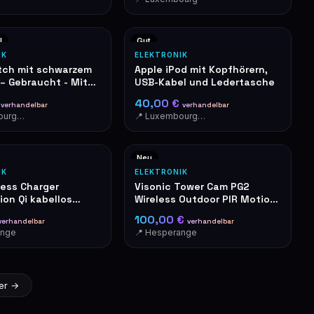
l
Gut
IK
ELEKTRONIK
ch mit schwarzem
Apple iPod mit Kopfhörern,
– Gebraucht - Mit
USB-Kabel und Ledertasche
f an der Seite. Bei
€
40,00 €
verhandelbar
verhandelbar
tivieren. Ein
📍 Luxembourg-Cents
📍 Luxembourg-Cents
 Ton bewirkt sofort
erksamkeit der
 der Umgebung.
Neu
IK
ELEKTRONIK
less Charger
Visonic Tower Cam PG2
ion Qi kabellos
Wireless Outdoor PIR Motion
Detector
100,00 €
verhandelbar
verhandelbar
ange
📍 Hesperange
er →