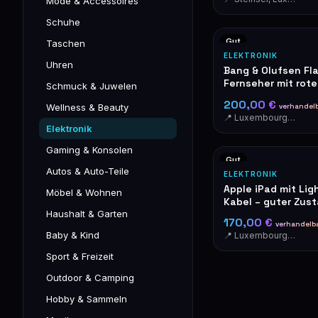
Mode & Accessoires
Schuhe
Gut
Taschen
ELEKTRONIK
Uhren
Bang & Olufsen Fl
Fernseher mit rot
Schmuck & Juwelen
Lautsprecher
200,00 €
verhandel
Wellness & Beauty
📍 Luxembourg-Cents
Elektronik
Gaming & Konsolen
Gut
Autos & Auto-Teile
ELEKTRONIK
Apple iPad mit Lig
Möbel & Wohnen
Kabel – guter Zus
Haushalt & Garten
170,00 €
verhandelb
Baby & Kind
📍 Luxembourg-Cents
Sport & Freizeit
Outdoor & Camping
Hobby & Sammeln