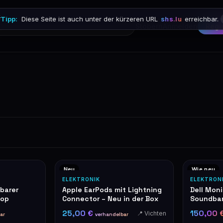

Tipp:
Diese Seite ist auch unter der kürzeren URL
shs.lu
erreichbar.
Stöbern
Anmelden
Regi
Neu
Wie neu
ELEKTRONIK
ELEKTRON
barer
Apple EarPods mit Lightning
Dell Moni
top
Connector – Neu in der Box
Soundbar
höhenver
25,00 €
150,00 
📍 Vichten
ar
verhandelbar
Standfu