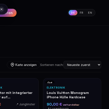
strieren
DE
FR
EN
Sortieren nach:
Karte anzeigen
Gut
IK
ELEKTRONIK
tor mit integrierter
Louis Vuitton Monogram
 auf
iPhone Hülle Hardcase
stellbarem
€
90,00 €
📍 Junglinster
verhandelbar
ß
📍 Luxembourg