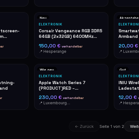
Neu
Akzeptabe
ELEKTRONIK
ELEKTRON
atscreen-
Corsair Vengeance RGB DDR5
Smartwat
em
64GB (2x32GB) 6400MHz
Armband 
RAM
Alarmknop
150,00 €
20,00 
bar
verhandelbar
Gefahr ak
📍 Hesperange
schriller
die Aufm
Leute in
Wie neu
Gut
ELEKTRONIK
ELEKTRON
htning-
Apple Watch Series 7
INIU Wire
tand
(PRODUCT)RED –
Ladestat
Sportarmband, OVP
schwarz
230,00 €
12,00 €
ar
verhandelbar
📍 Luxembourg-Cents
📍 Hesper
← Zurück
Seite 1 von 2
Weit