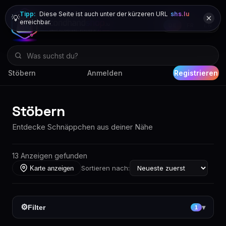
Tipp:
Diese Seite ist auch unter der kürzeren URL
shs.lu
💡
erreichbar.
DE
FR
EN
Stöbern
Anmelden
Registrieren
Stöbern
Entdecke Schnäppchen aus deiner Nähe
13 Anzeigen gefunden
Sortieren nach:
Karte anzeigen
⚙
Filter
▾
1