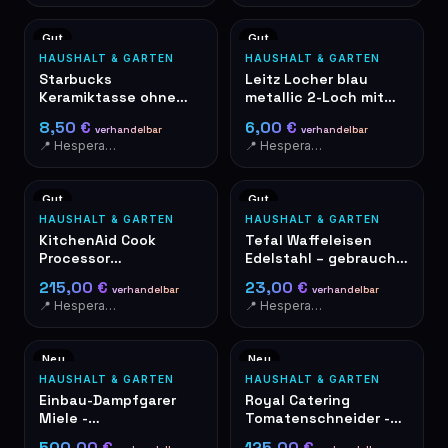
Gut
Gut
HAUSHALT & GARTEN
HAUSHALT & GARTEN
Starbucks
Leitz Locher blau
Keramiktasse ohne
metallic 2-Loch mit
Henkel Siren Logo
Papierformat-Lineal
8,50 €
6,00 €
verhandelbar
verhandelbar
grün-weiß
📍 Hesperange
📍 Hesperange
Gut
Gut
HAUSHALT & GARTEN
HAUSHALT & GARTEN
KitchenAid Cook
Tefal Waffeleisen
Processor
Edelstahl – gebraucht,
Kochmaschine Rot
guter Zustand
215,00 €
23,00 €
verhandelbar
verhandelbar
📍 Hesperange
📍 Hesperange
Neu
Neu
HAUSHALT & GARTEN
HAUSHALT & GARTEN
Einbau-Dampfgarer
Royal Catering
Miele -
Tomatenschneider -
Edelstahl/Schwarz -
Edelstahl
500,00 €
125,00 €