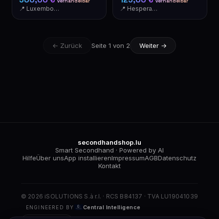
verhandelbar
verhandelbar
Einbaugerät
📍 Luxembourg
📍 Hesperange
← Zurück
Seite 1 von 2
Weiter →
secondhandshop.lu
Smart Secondhand · Powered by AI
Hilfe
Über uns
App installieren
Impressum
AGB
Datenschutz
Kontakt
© 2026 iSOLUTIONS S.à r.l. · RCS B84137 · TVA LU19041039
Central Intelligence
ENGINEERED BY