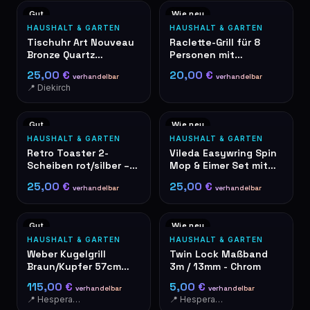
Gut
Wie neu
HAUSHALT & GARTEN
HAUSHALT & GARTEN
Tischuhr Art Nouveau
Raclette-Grill für 8
Bronze Quartz
Personen mit
dekorative Rosen
Grillplatte, schwarz
25,00 €
20,00 €
verhandelbar
verhandelbar
📍 Diekirch
Gut
Wie neu
HAUSHALT & GARTEN
HAUSHALT & GARTEN
Retro Toaster 2-
Vileda Easywring Spin
Scheiben rot/silber –
Mop & Eimer Set mit
De'Longhi Stil
Fußpedal
25,00 €
25,00 €
verhandelbar
verhandelbar
Gut
Wie neu
HAUSHALT & GARTEN
HAUSHALT & GARTEN
Weber Kugelgrill
Twin Lock Maßband
Braun/Kupfer 57cm
3m / 13mm - Chrom
Holzkohlegrill
115,00 €
5,00 €
verhandelbar
verhandelbar
📍 Hesperange
📍 Hesperange