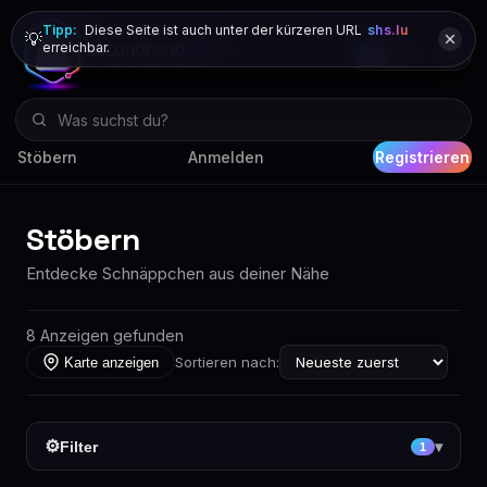
Tipp:
Diese Seite ist auch unter der kürzeren URL
shs.lu
💡
erreichbar.
DE
FR
EN
Stöbern
Anmelden
Registrieren
Stöbern
Entdecke Schnäppchen aus deiner Nähe
8 Anzeigen gefunden
Sortieren nach:
Karte anzeigen
⚙
Filter
▾
1