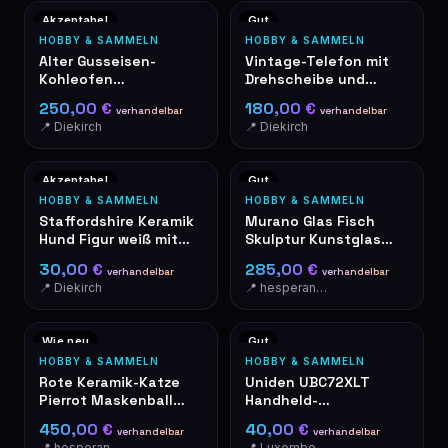
Akzeptabel
Gut
HOBBY & SAMMELN
HOBBY & SAMMELN
Alter Gusseisen-
Vintage-Telefon mit
Kohleofen
Drehscheibe und
"Perfectionné"
Holzintarsien
250,00 €
180,00 €
verhandelbar
verhandelbar
Patentiert SGDG
📍 Diekirch
📍 Diekirch
Akzeptabel
Gut
HOBBY & SAMMELN
HOBBY & SAMMELN
Staffordshire Keramik
Murano Glas Fisch
Hund Figur weiß mit
Skulptur Kunstglas
Goldkragen
bunt handgeblasen
30,00 €
285,00 €
verhandelbar
verhandelbar
📍 Diekirch
📍 hesperange
Wie neu
Gut
HOBBY & SAMMELN
HOBBY & SAMMELN
Rote Keramik-Katze
Uniden UBC72XLT
Pierrot Maskenball
Handheld-
Dekofigur
Frequenzscanner mit
450,00 €
40,00 €
verhandelbar
verhandelbar
Netzteil
📍 hesperange
📍 Luxembourg-Cents