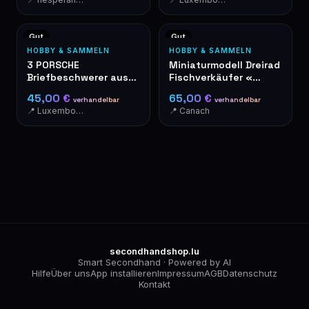
Gut
Gut
HOBBY & SAMMELN
HOBBY & SAMMELN
3 PORSCHE
Miniaturmodell Dreirad
Briefbeschwerer aus
Fischverkäufer «
Gusseisen – Rot, Blau,
Verse Vis »
45,00 €
65,00 €
verhandelbar
verhandelbar
Silber - LIMITED
📍 Luxembourg-Cents
📍 Canach
EDITION
secondhandshop.lu
Smart Secondhand · Powered by AI
Hilfe
Über uns
App installieren
Impressum
AGB
Datenschutz
Kontakt