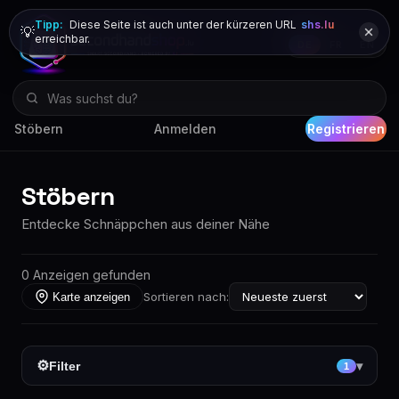
Tipp:
Diese Seite ist auch unter der kürzeren URL
shs.lu
💡
erreichbar.
DE
FR
EN
Stöbern
Anmelden
Registrieren
Stöbern
Entdecke Schnäppchen aus deiner Nähe
0 Anzeigen gefunden
Sortieren nach:
Karte anzeigen
⚙
Filter
▾
1