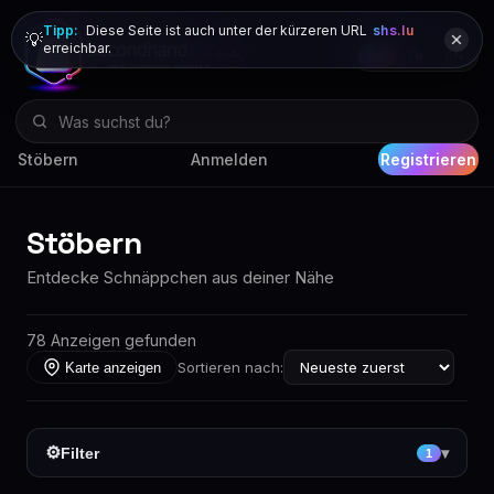
Tipp:
Diese Seite ist auch unter der kürzeren URL
shs.lu
💡
erreichbar.
DE
FR
EN
Stöbern
Anmelden
Registrieren
Stöbern
Entdecke Schnäppchen aus deiner Nähe
78 Anzeigen gefunden
Sortieren nach:
Karte anzeigen
⚙
Filter
▾
1