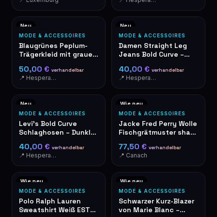
Neu
Neu
MODE & ACCESSOIRES
MODE & ACCESSOIRES
Blaugrünes Peplum-
Damen Straight Leg
Trägerkleid mit grauem
Jeans Bold Curve –
Besatz
Größe 25 – NEU mit
50,00 €
40,00 €
verhandelbar
verhandelbar
Etikett
📍 Hesperange
📍 Hesperange
Neu
Wie neu
MODE & ACCESSOIRES
MODE & ACCESSOIRES
Levi's Bold Curve
Jacke Fred Perry Wolle
Schlaghosen – Dunkle
Fischgrätmuster shawl
Waschung – Neu mit
collar XL - Stockport
40,00 €
77,50 €
verhandelbar
verhandelbar
Etikett
📍 Hesperange
📍 Canach
Wie neu
Wie neu
MODE & ACCESSOIRES
MODE & ACCESSOIRES
Polo Ralph Lauren
Schwarzer Kurz-Blazer
Sweatshirt Weiß EST
von Marie Blanc –