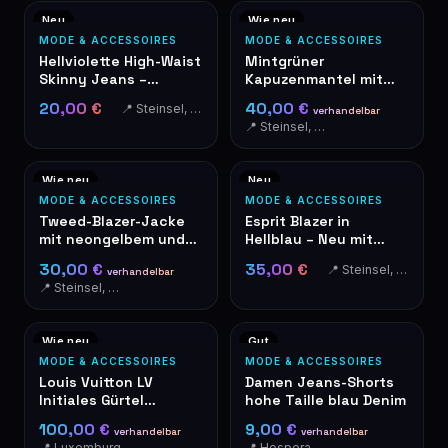
Neu
Wie neu
MODE & ACCESSOIRES
MODE & ACCESSOIRES
Hellviolette High-Waist
Mintgrüner
Skinny Jeans –
Kapuzenmantel mit
Brandneu mit
Reißverschluss –
20,00 €
40,00 €
📍 Steinsel, Luxembourg
verhandelbar
Etiketten
Langer Damenmantel
📍 Steinsel, Luxembourg
Wie neu
Neu
MODE & ACCESSOIRES
MODE & ACCESSOIRES
Tweed-Blazer-Jacke
Esprit Blazer in
mit neongelbem und
Hellblau – Neu mit
pinkem Besatz
Etikett
30,00 €
35,00 €
📍 Steinsel, Luxembourg
verhandelbar
📍 Steinsel, Luxembourg
Wie neu
Gut
MODE & ACCESSOIRES
MODE & ACCESSOIRES
Louis Vuitton LV
Damen Jeans-Shorts
Initiales Gürtel
hohe Taille blau Denim
Monogram Streifen
100,00 €
9,00 €
verhandelbar
verhandelbar
40mm
📍 Luxemburg
📍 Hesperange