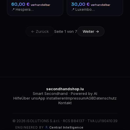
MCMLXVII Wappen XL
elegant & modern
60,00 €
30,00 €
verhandelbar
verhandelbar
📍 Hesperange
📍 Luxembourg-Cents
← Zurück
Seite 1 von 7
Weiter →
secondhandshop.lu
Smart Secondhand · Powered by AI
Hilfe
Über uns
App installieren
Impressum
AGB
Datenschutz
Kontakt
© 2026 iSOLUTIONS S.à r.l. · RCS B84137 · TVA LU19041039
Central Intelligence
ENGINEERED BY