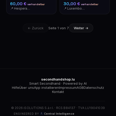
MCMLXVII Wappen XL
elegant & modern
60,00 €
30,00 €
verhandelbar
verhandelbar
📍 Hesperange
📍 Luxembourg-Cents
← Zurück
Seite 1 von 7
Weiter →
secondhandshop.lu
Smart Secondhand · Powered by AI
Hilfe
Über uns
App installieren
Impressum
AGB
Datenschutz
Kontakt
© 2026 iSOLUTIONS S.à r.l. · RCS B84137 · TVA LU19041039
Central Intelligence
ENGINEERED BY