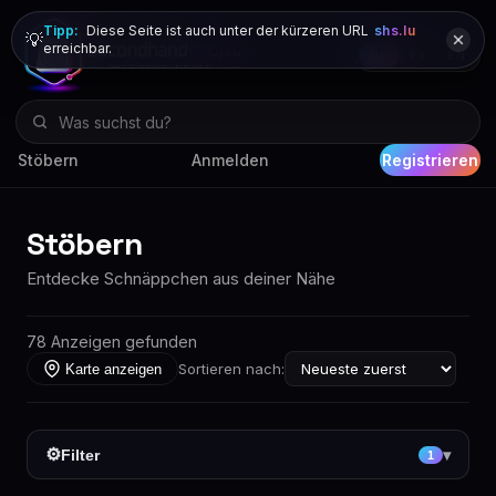
Tipp:
Diese Seite ist auch unter der kürzeren URL
shs.lu
💡
erreichbar.
DE
FR
EN
Stöbern
Anmelden
Registrieren
Stöbern
Entdecke Schnäppchen aus deiner Nähe
78 Anzeigen gefunden
Sortieren nach:
Karte anzeigen
⚙
Filter
▾
1