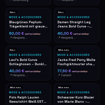
Neu
Neu
MODE & ACCESSOIRES
MODE & ACCESSOIRES
Blaugrünes Peplum-
Damen Straight Leg
Trägerkleid mit grauem
Jeans Bold Curve –
Besatz
Größe 25 – NEU mit
50,00 €
40,00 €
verhandelbar
verhandelbar
Etikett
📍 Hesperange
📍 Hesperange
Neu
Wie neu
MODE & ACCESSOIRES
MODE & ACCESSOIRES
Levi's Bold Curve
Jacke Fred Perry Wolle
Schlaghosen – Dunkle
Fischgrätmuster shawl
Waschung – Neu mit
collar XL - Stockport
40,00 €
77,50 €
verhandelbar
verhandelbar
Etikett
📍 Hesperange
📍 Canach
Wie neu
Wie neu
MODE & ACCESSOIRES
MODE & ACCESSOIRES
Polo Ralph Lauren
Schwarzer Kurz-Blazer
Sweatshirt Weiß EST
von Marie Blanc –