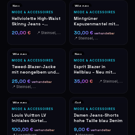
Neu
Wie neu
MODE & ACCESSOIRES
MODE & ACCESSOIRES
Hellviolette High-Waist
Mintgrüner
Skinny Jeans –
Kapuzenmantel mit
Brandneu mit
Reißverschluss –
20,00 €
30,00 €
📍 Steinsel, Luxembourg
verhandelbar
Etiketten
Langer Damenmantel
📍 Steinsel, Luxembourg
Wie neu
Neu
MODE & ACCESSOIRES
MODE & ACCESSOIRES
Tweed-Blazer-Jacke
Esprit Blazer in
mit neongelbem und
Hellblau – Neu mit
pinkem Besatz
Etikett
25,00 €
35,00 €
📍 Steinsel, Luxembourg
verhandelbar
📍 Steinsel, Luxembourg
Wie neu
Gut
MODE & ACCESSOIRES
MODE & ACCESSOIRES
Louis Vuitton LV
Damen Jeans-Shorts
Initiales Gürtel
hohe Taille blau Denim
Monogram Streifen
100,00 €
9,00 €
verhandelbar
verhandelbar
40mm
📍 Luxemburg
📍 Hesperange