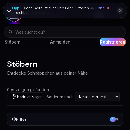
Tipp:
Diese Seite ist auch unter der kürzeren URL
shs.lu
💡
erreichbar.
DE
FR
EN
Stöbern
Anmelden
Registrieren
Stöbern
Entdecke Schnäppchen aus deiner Nähe
0 Anzeigen gefunden
Sortieren nach:
Karte anzeigen
⚙
Filter
▾
1