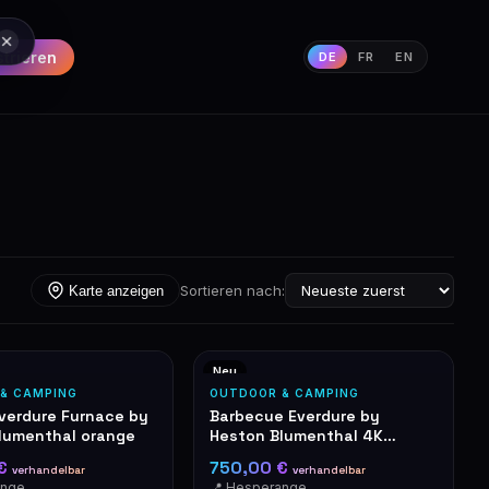
strieren
DE
FR
EN
Sortieren nach:
Karte anzeigen
Neu
& CAMPING
OUTDOOR & CAMPING
Everdure Furnace by
Barbecue Everdure by
lumenthal orange
Heston Blumenthal 4K
Orange
 €
750,00 €
verhandelbar
verhandelbar
ange
📍 Hesperange