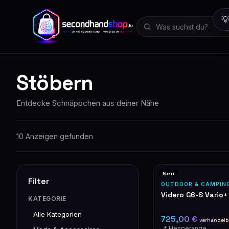

Stöbern
Entdecke Schnäppchen aus deiner Nähe
10 Anzeigen gefunden
Neu
Filter
OUTDOOR & CAMPIN
Videro G6-S Vario+
KATEGORIE
Alle Kategorien
725,00 €
verhandelb
📍 Hesperange