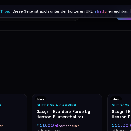

Tipp:
Diese Seite ist auch unter der kürzeren URL
shs.lu
erreichbar.
Stöbern
Anmelden
Regi
Neu
Neu
G
OUTDOOR & CAMPING
OUTDOOR 
Gasgrill Everdure Force by
Gasgrill 
Heston Blumenthal rot
Heston B
450,00 €
550,00
ar
verhandelbar
📍 Hesperange
📍 Hesper