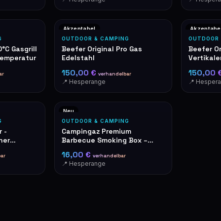
Akzeptabel
Akzeptabe
G
OUTDOOR & CAMPING
OUTDOOR 
°C Gasgrill
Beefer Original Pro Gas
Beefer Or
Temperatur
Edelstahl
Vertikal
Gasgrill
150,00 €
150,00 
ar
verhandelbar
📍 Hesperange
📍 Hesper
Neu
G
OUTDOOR & CAMPING
 -
Campingaz Premium
oher
Barbecue Smoking Box –
Räucherbox für Grill
16,00 €
ar
verhandelbar
📍 Hesperange