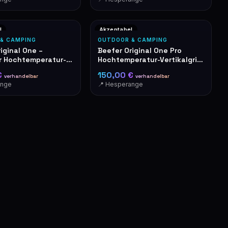
l
Akzeptabel
& CAMPING
OUTDOOR & CAMPING
iginal One –
Beefer Original One Pro
er Hochtemperatur-
Hochtemperatur-Vertikalgrill
Edelstahl
€
150,00 €
verhandelbar
verhandelbar
ange
📍 Hesperange