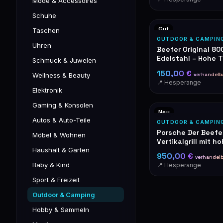
Mode & Accessoires
Schuhe
Gut
Taschen
OUTDOOR & CAMPIN
Uhren
Beefer Original 800
Edelstahl – Hohe 
Schmuck & Juwelen
150,00 €
verhandelb
Wellness & Beauty
📍 Hesperange
Elektronik
Gaming & Konsolen
Neu
Autos & Auto-Teile
OUTDOOR & CAMPIN
Porsche Der Beefer
Möbel & Wohnen
Vertikalgrill mit h
Temperatur 800°C
Haushalt & Garten
950,00 €
verhandelb
Baby & Kind
📍 Hesperange
Sport & Freizeit
Outdoor & Camping
Hobby & Sammeln