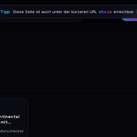

Tipp:
Diese Seite ist auch unter der kürzeren URL
shs.lu
erreichbar.
Stöbern
Anmelden
Regi
ntinental
 mit
 Münschecker