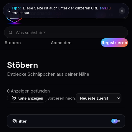
Tipp:
Diese Seite ist auch unter der kürzeren URL
shs.lu
💡
erreichbar.
DE
FR
EN
Stöbern
Anmelden
Registrieren
Stöbern
Entdecke Schnäppchen aus deiner Nähe
0 Anzeigen gefunden
Sortieren nach:
Karte anzeigen
⚙
Filter
▾
1