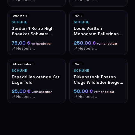
Wie neu
Neu
SCHUHE
SCHUHE
Jordan 1 Retro High
Louis Vuitton
Sneaker Schwarz
Monogram Ballerinas
Taupe
braun
75,00 €
250,00 €
verhandelbar
verhandelbar
📍 Hesperange
📍 Hesperange
Akzeptabel
Neu
SCHUHE
SCHUHE
Espadrilles orange Karl
Birkenstock Boston
Lagerfeld
Clogs Wildleder Beige
Gr. 46
25,00 €
58,00 €
verhandelbar
verhandelbar
📍 Hesperange
📍 Hesperange