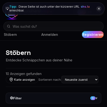
Tipp:
Diese Seite ist auch unter der kürzeren URL
shs.lu
💡
erreichbar.
DE
FR
EN
Stöbern
Anmelden
Registrieren
Stöbern
Entdecke Schnäppchen aus deiner Nähe
10 Anzeigen gefunden
Sortieren nach:
Karte anzeigen
⚙
Filter
▾
1