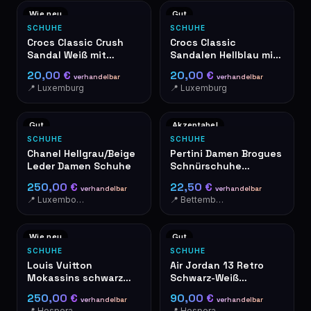
Wie neu
Gut
SCHUHE
SCHUHE
Crocs Classic Crush
Crocs Classic
Sandal Weiß mit
Sandalen Hellblau mit
Jibbitz Charms
Jibbitz Charms
20,00 €
20,00 €
verhandelbar
verhandelbar
📍 Luxemburg
📍 Luxemburg
Gut
Akzeptabel
SCHUHE
SCHUHE
Chanel Hellgrau/Beige
Pertini Damen Brogues
Leder Damen Schuhe
Schnürschuhe
Schwarz Glitzer Made
250,00 €
22,50 €
verhandelbar
verhandelbar
in Spain
📍 Luxembourg-Cents
📍 Bettembourg
Wie neu
Gut
SCHUHE
SCHUHE
Louis Vuitton
Air Jordan 13 Retro
Mokassins schwarz
Schwarz-Weiß
aus Épi-Leder mit
Basketball Schuhe
250,00 €
90,00 €
verhandelbar
verhandelbar
goldenem LV-Logo
📍 Hesperange
📍 Hesperange