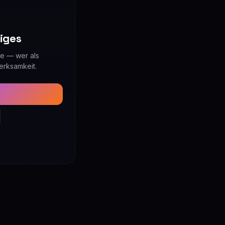
tiges
ine — wer als
erksamkeit.