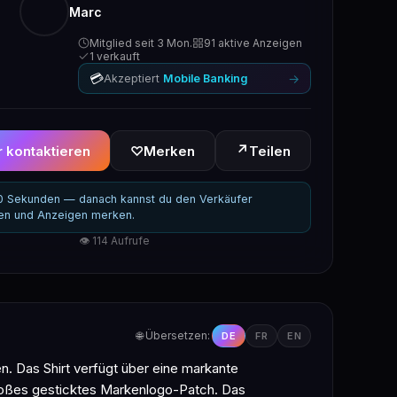
Marc
Mitglied seit 3 Mon.
91 aktive Anzeigen
1 verkauft
💳
→
Akzeptiert
Mobile Banking
↗
 kontaktieren
♡
Merken
Teilen
30 Sekunden — danach kannst du den Verkäufer
ren und Anzeigen merken.
👁 114 Aufrufe
🌐 Übersetzen:
DE
FR
EN
n. Das Shirt verfügt über eine markante
großes gesticktes Markenlogo-Patch. Das