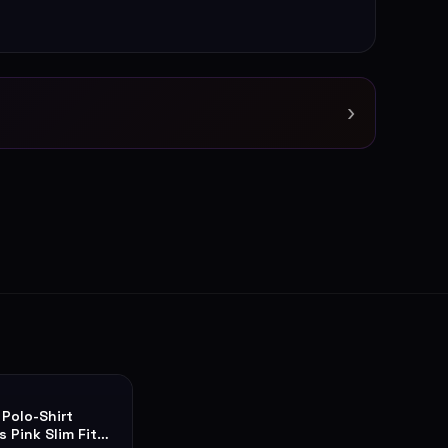
›
 Polo-Shirt
s Pink Slim Fit