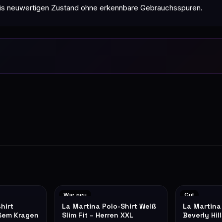
 bis neuwertigen Zustand ohne erkennbare Gebrauchsspuren.
Wie neu
Gut
hirt
La Martina Polo-Shirt Weiß
La Martina
ißem Kragen
Slim Fit – Herren XXL
Beverly Hill