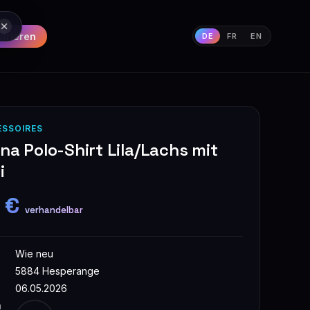
strieren
DE
FR
EN
ESSOIRES
na Polo-Shirt Lila/Lachs mit
i
 €
verhandelbar
Wie neu
5884 Hesperange
06.05.2026
n