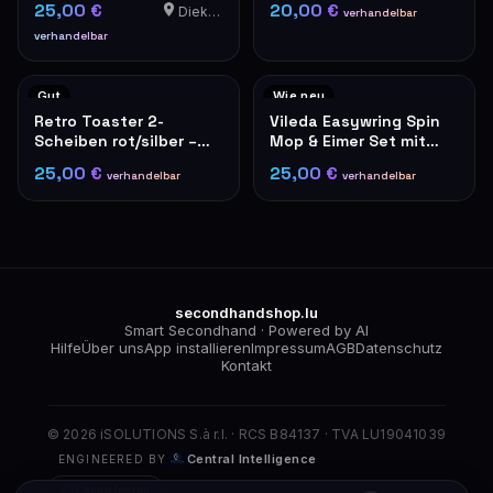
25,00 €
20,00 €
Diekirch
verhandelbar
verhandelbar
Gut
Wie neu
Retro Toaster 2-
Vileda Easywring Spin
Scheiben rot/silber –
Mop & Eimer Set mit
De'Longhi Stil
Fußpedal
25,00 €
25,00 €
verhandelbar
verhandelbar
secondhandshop.lu
Smart Secondhand · Powered by AI
Hilfe
Über uns
App installieren
Impressum
AGB
Datenschutz
Kontakt
© 2026 iSOLUTIONS S.à r.l. · RCS B84137 · TVA LU19041039
Central Intelligence
ENGINEERED BY
Cache leeren