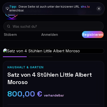
Tipp:
Diese Seite ist auch unter der kürzeren URL
shs.lu
💡
erreichbar.
DE
FR
EN
Stöbern
Anmelden
Registrieren
HAUSHALT & GARTEN
Satz von 4 Stühlen Little Albert
Moroso
800,00 €
verhandelbar