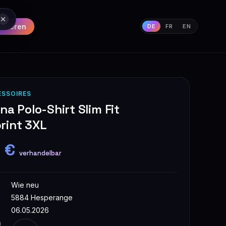
strieren
DE
FR
EN
ESSOIRES
na Polo-Shirt Slim Fit
rint 3XL
0 €
verhandelbar
Wie neu
5884 Hesperange
06.05.2026
n