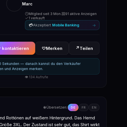
Marc
Mitglied seit 3 Mon.
91 aktive Anzeigen
1 verkauft
💳
→
Akzeptiert
Mobile Banking
↗
 kontaktieren
♡
Merken
Teilen
30 Sekunden — danach kannst du den Verkäufer
ren und Anzeigen merken.
👁 134 Aufrufe
🌐 Übersetzen:
DE
FR
EN
n- und Rottönen auf weißem Hintergrund. Das Hemd
röße 3XL. Der Zustand ist sehr gut, das Shirt wirkt