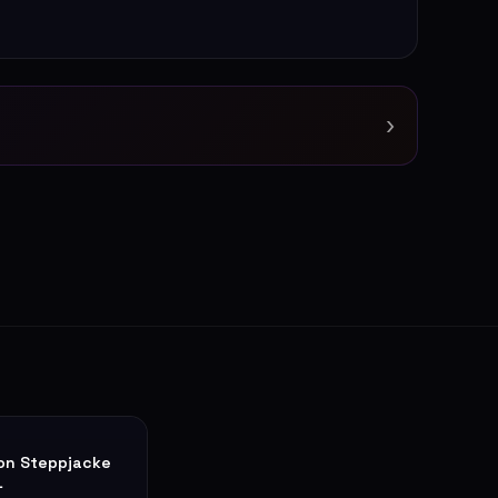
›
ion Steppjacke
L