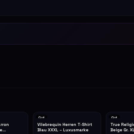
Gut
Gut
arron
Vilebrequin Herren T-Shirt
True Relig
e
Blau XXXL – Luxusmarke
Beige Gr. X