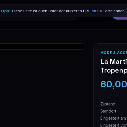

Tipp:
Diese Seite ist auch unter der kürzeren URL
shs.lu
erreichbar.
Stöbern
Anmelden
Regi
MODE & ACC
La Marti
Tropenp
60,0
Zustand
Standort
Eingestellt am
Eingestellt vo