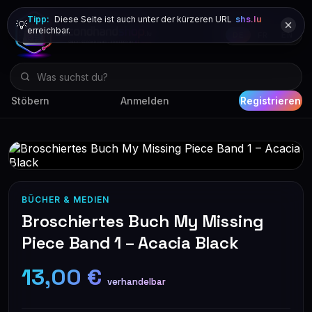
Tipp:
Diese Seite ist auch unter der kürzeren URL
shs.lu
💡
erreichbar.
DE
FR
EN
Stöbern
Anmelden
Registrieren
BÜCHER & MEDIEN
Broschiertes Buch My Missing
Piece Band 1 – Acacia Black
13,00 €
verhandelbar