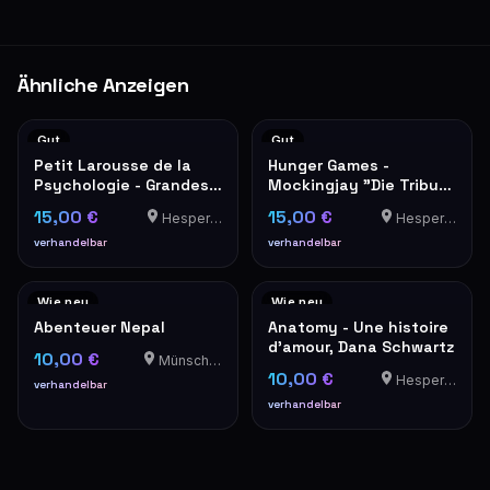
Ähnliche Anzeigen
Gut
Gut
Petit Larousse de la
Hunger Games -
Psychologie - Grandes
Mockingjay "Die Tribute
Questions
von Panem" en
15,00 €
15,00 €
Hesperange
Hesperange
allemand
verhandelbar
verhandelbar
Wie neu
Wie neu
Abenteuer Nepal
Anatomy - Une histoire
d'amour, Dana Schwartz
10,00 €
Münschecker
10,00 €
Hesperange
verhandelbar
verhandelbar