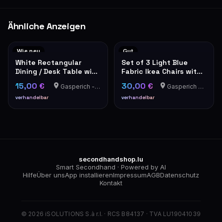
Ähnliche Anzeigen
Wie neu
Gut
White Rectangular
Set of 3 Light Blue
Dining / Desk Table with
Fabric Ikea Chairs with
Metal Legs, Ikea
Wooden Legs
15,00 €
30,00 €
Gasperich - Luxembourg
Gasperich - Luxembourg
MELLTORP
verhandelbar
verhandelbar
secondhandshop.lu
Smart Secondhand · Powered by AI
Hilfe
Über uns
App installieren
Impressum
AGB
Datenschutz
Kontakt
© 2026 iSOLUTIONS S.à r.l. · RCS B84137 · TVA LU19041039