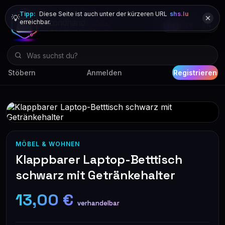
Tipp:
Diese Seite ist auch unter der kürzeren URL
shs.lu
💡
erreichbar.
DE
FR
EN
Stöbern
Anmelden
Registrieren
MÖBEL & WOHNEN
Klappbarer Laptop-Betttisch
schwarz mit Getränkehalter
13,00 €
verhandelbar