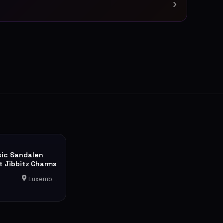
›
sic Sandalen
t Jibbitz Charms
Luxemburg