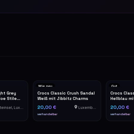
Wie neu
Gut
ght Grey
Crocs Classic Crush Sandal
Crocs Clas
oe Stiletto
Weiß mit Jibbitz Charms
Hellblau mi
20,00 €
20,00 €
einsel, Luxembourg
Luxemburg
verhandelbar
verhandelbar