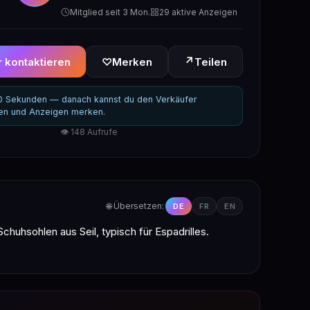
Mitglied seit 3 Mon.
29 aktive Anzeigen
↗
 kontaktieren
♡
Merken
Teilen
30 Sekunden — danach kannst du den Verkäufer
ren und Anzeigen merken.
👁 148 Aufrufe
🌐 Übersetzen:
DE
FR
EN
huhsohlen aus Seil, typisch für Espadrilles.