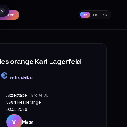
strieren
DE
FR
EN
les orange Karl Lagerfeld
 €
verhandelbar
Akzeptabel
· Größe 36
5884 Hesperange
03.05.2026
n
M
Magali