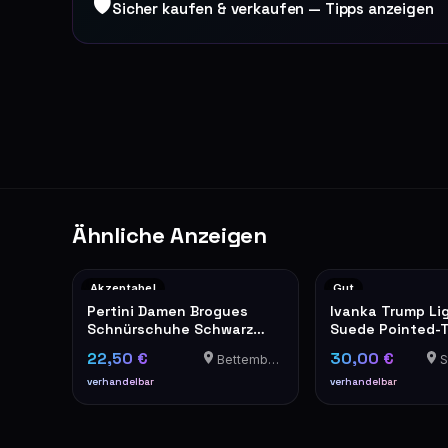
🛡
Sicher kaufen & verkaufen — Tipps anzeigen
Ähnliche Anzeigen
Akzeptabel
Gut
Pertini Damen Brogues
Ivanka Trump Li
Schnürschuhe Schwarz
Suede Pointed-T
Glitzer Made in Spain
Heels
22,50 €
30,00 €
Bettembourg
St
verhandelbar
verhandelbar