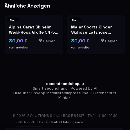
Ähnliche Anzeigen
Neu
Neu
Alpina Carat Skihelm
Maier Sports Kinder
Weiß-Rosa Größe 54-58
Skihose Latzhose
cm – Neu in OVP
Schwarz – NEU mit
30,00 €
30,00 €
Helperknapp
Helperknapp
Etikett
verhandelbar
verhandelbar
secondhandshop.lu
Smart Secondhand · Powered by AI
Hilfe
Über uns
App installieren
Impressum
AGB
Datenschutz
Kontakt
© 2026 iSOLUTIONS S.à r.l. · RCS B84137 · TVA LU19041039
Central Intelligence
ENGINEERED BY