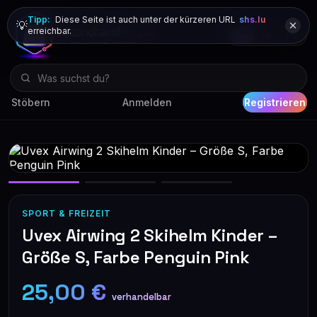
Tipp:
Diese Seite ist auch unter der kürzeren URL
shs.lu
💡
erreichbar.
DE
FR
EN
Stöbern
Anmelden
Registrieren
SPORT & FREIZEIT
Uvex Airwing 2 Skihelm Kinder –
Größe S, Farbe Penguin Pink
25,00 €
verhandelbar