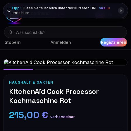
Tipp:
Diese Seite ist auch unter der kürzeren URL
shs.lu
💡
erreichbar.
DE
FR
EN
Stöbern
Anmelden
Registrieren
HAUSHALT & GARTEN
KitchenAid Cook Processor
Kochmaschine Rot
215,00 €
verhandelbar