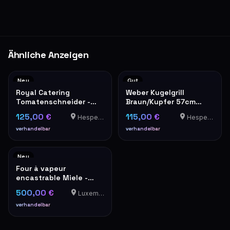
Ähnliche Anzeigen
Neu
Gut
Royal Catering
Weber Kugelgrill
Tomatenschneider -
Braun/Kupfer 57cm
Edelstahl
Holzkohlegrill
125,00 €
115,00 €
Hesperange
Hesperange
verhandelbar
verhandelbar
Neu
Four à vapeur
encastrable Miele -
Inox/Noir - À encastrer
500,00 €
Luxembourg
verhandelbar