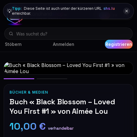
Tipp:
Diese Seite ist auch unter der kürzeren URL
shs.lu
💡
erreichbar.
DE
FR
EN
Stöbern
Anmelden
Registrieren
BÜCHER & MEDIEN
Buch « Black Blossom – Loved
You First #1 » von Aimée Lou
10,00 €
verhandelbar