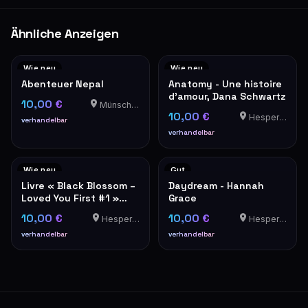
Ähnliche Anzeigen
Wie neu
Wie neu
Abenteuer Nepal
Anatomy - Une histoire
d'amour, Dana Schwartz
10,00 €
Münschecker
10,00 €
Hesperange
verhandelbar
verhandelbar
Wie neu
Gut
Livre « Black Blossom –
Daydream - Hannah
Loved You First #1 »
Grace
d'Aimée Lou
10,00 €
10,00 €
Hesperange
Hesperange
verhandelbar
verhandelbar