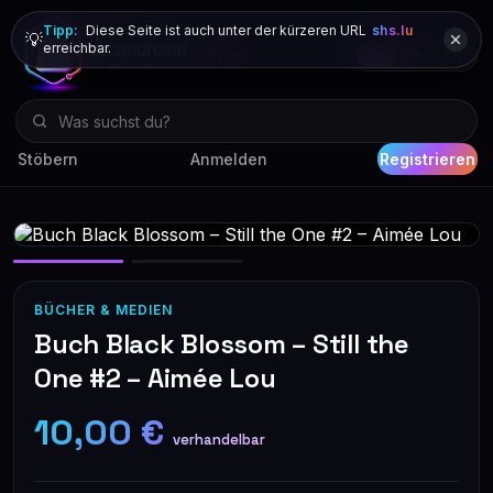
Tipp:
Diese Seite ist auch unter der kürzeren URL
shs.lu
💡
erreichbar.
DE
FR
EN
Stöbern
Anmelden
Registrieren
BÜCHER & MEDIEN
Buch Black Blossom – Still the
One #2 – Aimée Lou
10,00 €
verhandelbar