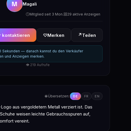
M
Magali
Mitglied seit 3 Mon.
29 aktive Anzeigen
↗
 kontaktieren
♡
Merken
Teilen
30 Sekunden — danach kannst du den Verkäufer
ren und Anzeigen merken.
👁 219 Aufrufe
🌐 Übersetzen:
DE
FR
EN
Logo aus vergoldetem Metall verziert ist. Das
 Schuhe weisen leichte Gebrauchsspuren auf,
omfort vereint.