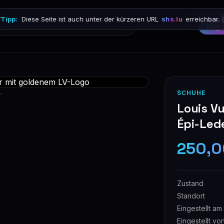

Tipp:
Diese Seite ist auch unter der kürzeren URL
shs.lu
erreichbar.
Stöbern
Anmelden
Regi
SCHUHE
Louis V
Épi-Led
250,0
Zustand
Standort
Eingestellt am
Eingestellt vo