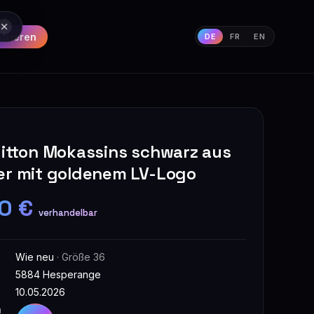
strieren
DE
FR
EN
uitton Mokassins schwarz aus
er mit goldenem LV-Logo
0 €
verhandelbar
Wie neu
· Größe 36
5884 Hesperange
10.05.2026
n