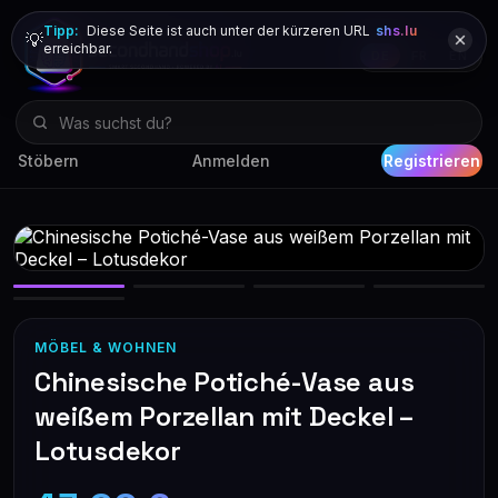
Tipp:
Diese Seite ist auch unter der kürzeren URL
shs.lu
💡
erreichbar.
DE
FR
EN
Stöbern
Anmelden
Registrieren
MÖBEL & WOHNEN
Chinesische Potiché-Vase aus
weißem Porzellan mit Deckel –
Lotusdekor