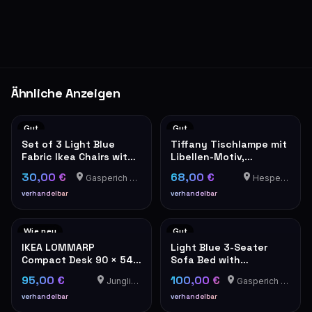
Ähnliche Anzeigen
Gut
Gut
Set of 3 Light Blue
Tiffany Tischlampe mit
Fabric Ikea Chairs with
Libellen-Motiv,
Wooden Legs
Buntglas rosa/blau
30,00 €
68,00 €
Gasperich - Luxembourg
Hesperange
verhandelbar
verhandelbar
Wie neu
Gut
IKEA LOMMARP
Light Blue 3-Seater
Compact Desk 90 × 54
Sofa Bed with
cm – Dark Blue-Green,
Cushions, convertible
95,00 €
100,00 €
Junglinster
Gasperich - Luxembourg
Excellent Condition
to a bed, Ikea
HOLMSUND
verhandelbar
verhandelbar