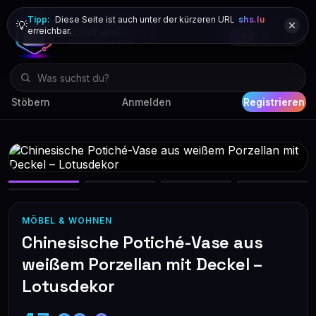
Tipp:
Diese Seite ist auch unter der kürzeren URL
shs.lu
💡
erreichbar.
DE
FR
EN
Stöbern
Anmelden
Registrieren
MÖBEL & WOHNEN
Chinesische Potiché-Vase aus
weißem Porzellan mit Deckel –
Lotusdekor