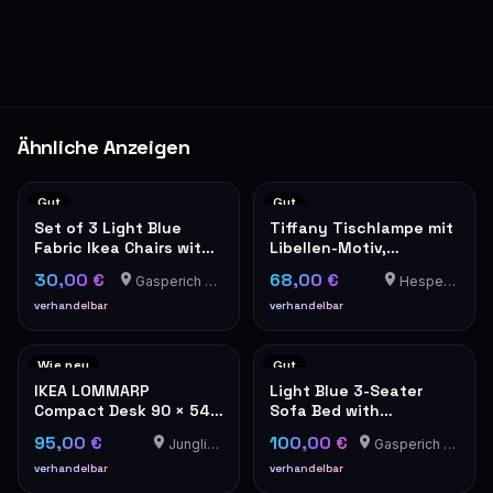
Ähnliche Anzeigen
Gut
Gut
Set of 3 Light Blue
Tiffany Tischlampe mit
Fabric Ikea Chairs with
Libellen-Motiv,
Wooden Legs
Buntglas rosa/blau
30,00 €
68,00 €
Gasperich - Luxembourg
Hesperange
verhandelbar
verhandelbar
Wie neu
Gut
IKEA LOMMARP
Light Blue 3-Seater
Compact Desk 90 × 54
Sofa Bed with
cm – Dark Blue-Green,
Cushions, convertible
95,00 €
100,00 €
Junglinster
Gasperich - Luxembourg
Excellent Condition
to a bed, Ikea
HOLMSUND
verhandelbar
verhandelbar