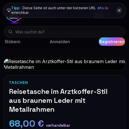
Tipp:
Diese Seite ist auch unter der kürzeren URL
shs.lu
💡
erreichbar.
DE
FR
EN
Stöbern
Anmelden
Registrieren
TASCHEN
Reisetasche im Arztkoffer-Stil
aus braunem Leder mit
Metallrahmen
68,00 €
verhandelbar