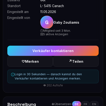
Standort
L- 5415 Canach
Eingestellt am
11.05.2026
Eingestellt von
G
Gaby Zouliamis
Mitglied seit 3 Mon.
5 aktive Anzeigen
Verkäufer kontaktieren
↗
♡
Merken
Teilen
Login in 30 Sekunden — danach kannst du den
Verkäufer kontaktieren und Anzeigen merken.
👁 202 Aufrufe
Beschreibung
🌐 Übersetzen:
DE
FR
EN