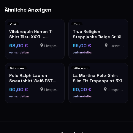
Ähnliche Anzeigen
Gut
Gut
Vilebrequin Herren T-
True Religion
Shirt Blau XXXL –
Steppjacke Beige Gr. XL
Luxusmarke
63,00 €
65,00 €
Hesperange
Luxemburg
verhandelbar
verhandelbar
Wie neu
Wie neu
Polo Ralph Lauren
La Martina Polo-Shirt
Sweatshirt Weiß EST
Slim Fit Tropenprint 3XL
MCMLXVII Wappen XL
60,00 €
60,00 €
Hesperange
Hesperange
verhandelbar
verhandelbar