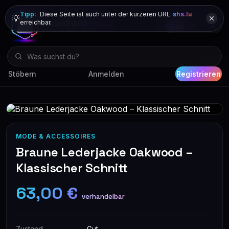
Tipp:
Diese Seite ist auch unter der kürzeren URL
shs.lu
💡
erreichbar.
DE
FR
EN
Stöbern
Anmelden
Registrieren
MODE & ACCESSOIRES
Braune Lederjacke Oakwood –
Klassischer Schnitt
63,00 €
verhandelbar
Zustand
Gut