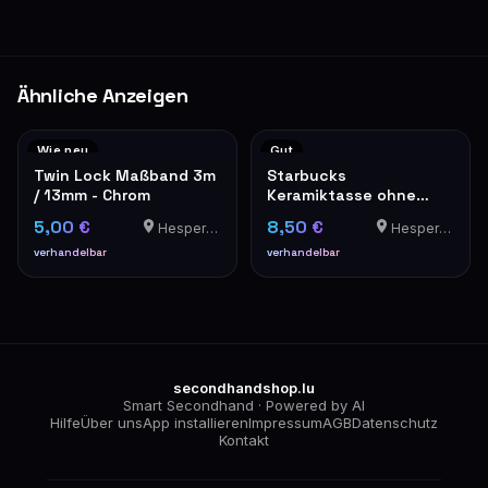
Ähnliche Anzeigen
Wie neu
Gut
Twin Lock Maßband 3m
Starbucks
/ 13mm - Chrom
Keramiktasse ohne
Henkel Siren Logo grün-
5,00 €
8,50 €
Hesperange
Hesperange
weiß
verhandelbar
verhandelbar
secondhandshop.lu
Smart Secondhand · Powered by AI
Hilfe
Über uns
App installieren
Impressum
AGB
Datenschutz
Kontakt