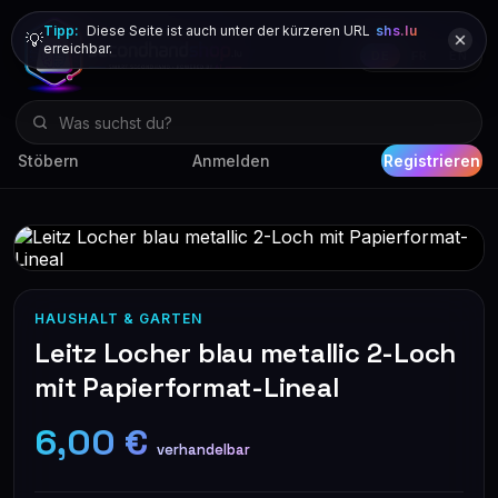
Tipp:
Diese Seite ist auch unter der kürzeren URL
shs.lu
💡
erreichbar.
DE
FR
EN
Stöbern
Anmelden
Registrieren
HAUSHALT & GARTEN
Leitz Locher blau metallic 2-Loch
mit Papierformat-Lineal
6,00 €
verhandelbar