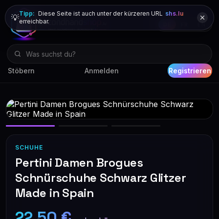
Tipp:
Diese Seite ist auch unter der kürzeren URL
shs.lu
💡
erreichbar.
DE
FR
EN
Stöbern
Anmelden
Registrieren
SCHUHE
Pertini Damen Brogues
Schnürschuhe Schwarz Glitzer
Made in Spain
22,50 €