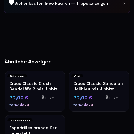
🛡
›
Sicher kaufen & verkaufen — Tipps anzeigen
Ähnliche Anzeigen
Wie neu
Gut
Crocs Classic Crush
Crocs Classic Sandalen
Sandal Weiß mit Jibbitz
Hellblau mit Jibbitz
Charms
Charms
20,00 €
20,00 €
Luxemburg
Luxemburg
verhandelbar
verhandelbar
Akzeptabel
Espadrilles orange Karl
Lagerfeld