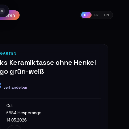
strieren
DE
FR
EN
 GARTEN
ks Keramiktasse ohne Henkel
ogo grün-weiß
€
verhandelbar
Gut
5884 Hesperange
14.05.2026
n