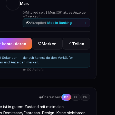
Marc
Mitglied seit 3 Mon.
91 aktive Anzeigen
1 verkauft
💳
→
Akzeptiert
Mobile Banking
↗
 kontaktieren
♡
Merken
Teilen
30 Sekunden — danach kannst du den Verkäufer
ren und Anzeigen merken.
👁 192 Aufrufe
🌐 Übersetzen:
DE
FR
EN
 ist in gutem Zustand mit minimalen
ks Demitasse/Espresso-Design. Keine sichtbaren