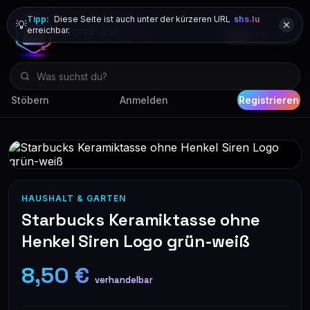
Tipp:
Diese Seite ist auch unter der kürzeren URL
shs.lu
💡
erreichbar.
DE
FR
EN
Stöbern
Anmelden
Registrieren
HAUSHALT & GARTEN
Starbucks Keramiktasse ohne
Henkel Siren Logo grün-weiß
8,50 €
verhandelbar