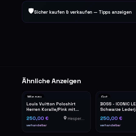
🛡
Sicher kaufen & verkaufen — Tipps anzeigen
Ähnliche Anzeigen
Wie neu
Gut
Louis Vuitton Poloshirt
BOSS - ICONIC L
Herren Koralle/Pink mit
Schwarze Lederj
Damier-Detail
Klassischer Stil
250,00 €
250,00 €
Hesperange
verhandelbar
verhandelbar