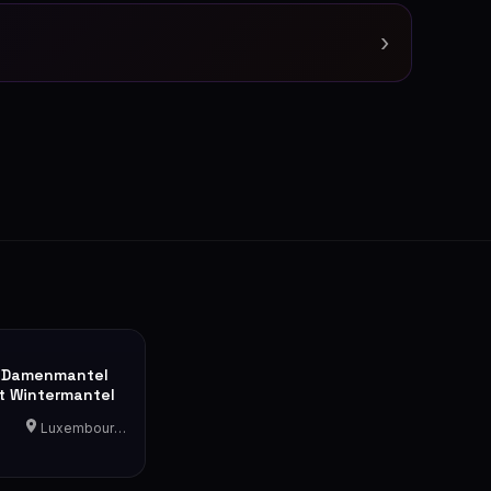
›
 Damenmantel
t Wintermantel
Luxembourg-Cents