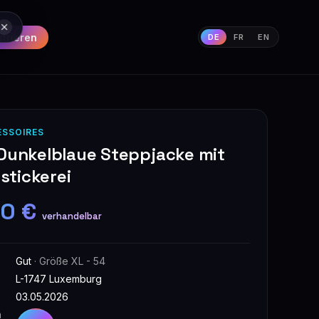
strieren
DE
FR
EN
ESSOIRES
 Dunkelblaue Steppjacke mit
tickerei
00 €
verhandelbar
Gut
· Größe XL - 54
L-1747 Luxemburg
03.05.2026
n