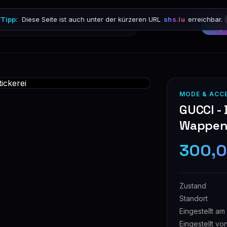

Tipp:
Diese Seite ist auch unter der kürzeren URL
shs.lu
erreichbar.
Stöbern
Anmelden
Regi
MODE & ACC
GUCCI -
Wappens
300,
Zustand
Standort
Eingestellt am
Eingestellt vo