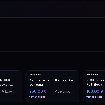
Wie neu
Wie neu
EATHER
Karl Lagerfeld Steppjacke
HUGO Boss
acke -
schwarz
Rot Elegan
250,00 €
160,00 €
Luxemburg
Luxemburg-Cents
verhandelbar
verhandelbar