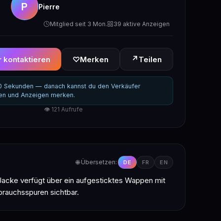
P
Pierre
Mitglied seit 3 Mon.
39 aktive Anzeigen
↗
 kontaktieren
♡
Merken
Teilen
30 Sekunden — danach kannst du den Verkäufer
ren und Anzeigen merken.
👁 121 Aufrufe
🌐 Übersetzen:
DE
FR
EN
acke verfügt über ein aufgesticktes Wappen mit
brauchsspuren sichtbar.