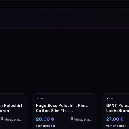
Gut
Gut
n Poloshirt
Hugo Boss Poloshirt Pima
GANT Polos
erren
Cotton Slim Fit –
Lachs/Kora
Koralle/Pink
– Größe 3X
28,00 €
27,00 €
Hesperange
Hesperange
verhandelbar
verhandelbar