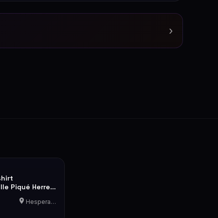
›
hirt
lle Piqué Herren
L
Hesperange