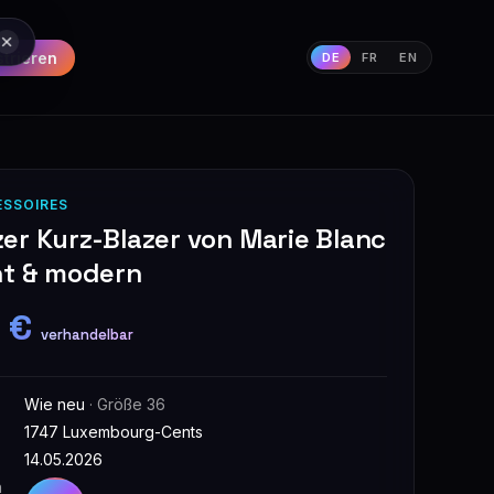
strieren
DE
FR
EN
ESSOIRES
er Kurz-Blazer von Marie Blanc
nt & modern
 €
verhandelbar
Wie neu
· Größe 36
1747 Luxembourg-Cents
14.05.2026
n