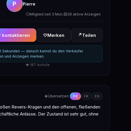
P
Pierre
Mitglied seit 3 Mon.
39 aktive Anzeigen
↗
 kontaktieren
♡
Merken
Teilen
30 Sekunden — danach kannst du den Verkäufer
ren und Anzeigen merken.
👁 187 Aufrufe
🌐 Übersetzen:
DE
FR
EN
großen Revers-Kragen und den offenen, fließenden
chäftliche Anlässe. Der Zustand ist sehr gut, ohne