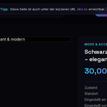

Tipp:
Diese Seite ist auch unter der kürzeren URL
shs.lu
erreichbar.
Stöbern
Anmelden
Regi
MODE & ACC
Schwarz
– elega
30,00
Zustand
Standort
Eingestellt am
Eingestellt vo